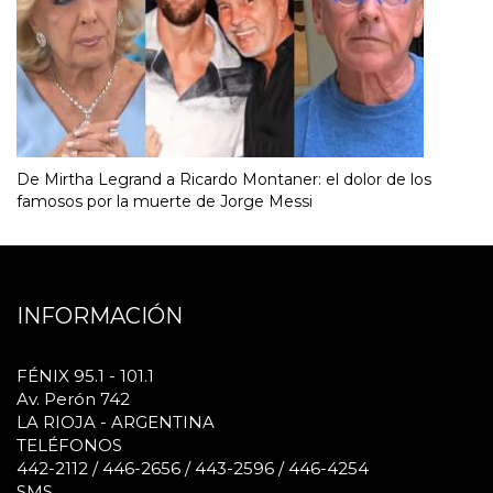
De Mirtha Legrand a Ricardo Montaner: el dolor de los
famosos por la muerte de Jorge Messi
INFORMACIÓN
FÉNIX 95.1 - 101.1
Av. Perón 742
LA RIOJA - ARGENTINA
TELÉFONOS
442-2112 / 446-2656 / 443-2596 / 446-4254
SMS