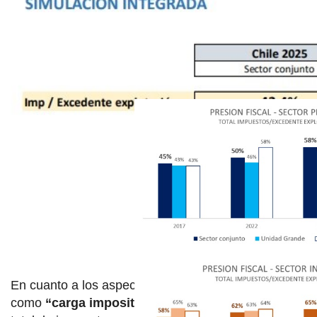
Como se puede ver en este gráfico, desde el 2017
cuando se hizo el primer informe, hasta ahora, la
presión fiscal para una finca subió del 45% al
57,1%, mientras que para una bodega pasó del
58% al 62%.
En cuanto a los aspectos metodológicos, se define
como
“carga impositiva”
a la relación entre: el