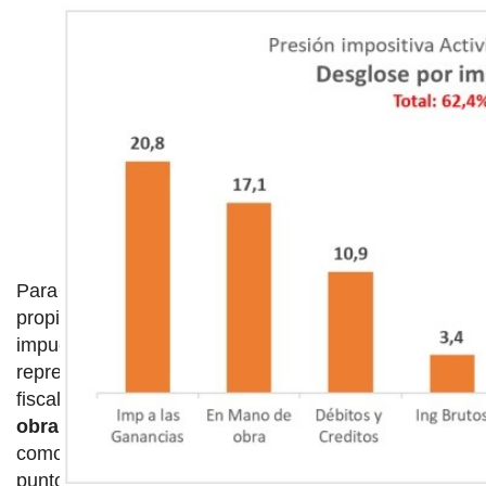
Para una bodega que tiene finca y produce sus
propias uvas para vinificar, los tres principales
impuestos que debe pagar son
Ganancias
, que
representan 20,8 puntos de los 62,4% de presión
fiscal total,
impuestos al trabajo o mano de
obra
(17,1%) y
Débitos y Créditos
, mejor conocido
como Impuesto al Cheque, que representa 10,9
puntos porcentuales.