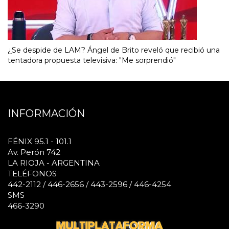
¿Se despide de LAM? Ángel de Brito reveló que recibió una
tentadora propuesta televisiva: "Me sorprendió"
INFORMACIÓN
FÉNIX 95.1 - 101.1
Av. Perón 742
LA RIOJA - ARGENTINA
TELÉFONOS
442-2112 / 446-2656 / 443-2596 / 446-4254
SMS
466-3290