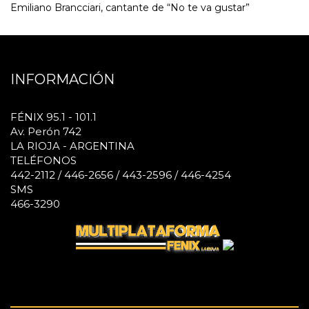
Emiliano Brancciari, cantante de “No te va gustar”
INFORMACIÓN
FÉNIX 95.1 - 101.1
Av. Perón 742
LA RIOJA - ARGENTINA
TELÉFONOS
442-2112 / 446-2656 / 443-2596 / 446-4254
SMS
466-3290