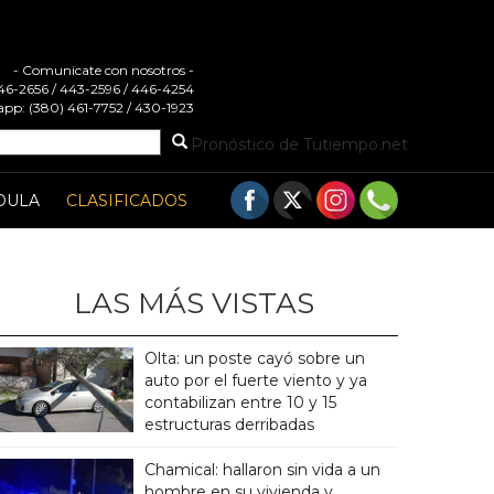
- Comunicate con nosotros -
 446-2656 / 443-2596 / 446-4254
pp: (380) 461-7752 / 430-1923
Pronóstico de Tutiempo.net
DULA
CLASIFICADOS
LAS MÁS VISTAS
Olta: un poste cayó sobre un
auto por el fuerte viento y ya
contabilizan entre 10 y 15
estructuras derribadas
Chamical: hallaron sin vida a un
hombre en su vivienda y