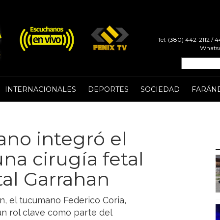
Tel: (380) 442-2112 /
Whatsa
INTERNACIONALES
DEPORTES
SOCIEDAD
FARÁN
no integró el
na cirugía fetal
tal Garrahan
n, el tucumano Federico Coria,
n rol clave como parte del