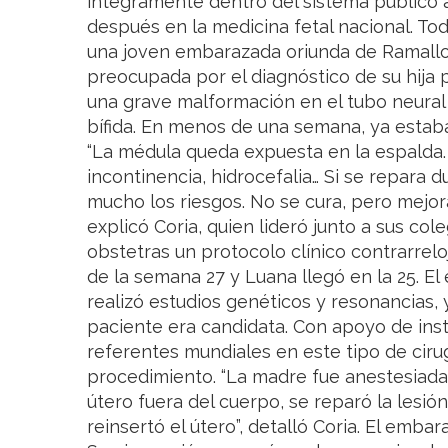
íntegramente dentro del sistema público 
después en la medicina fetal nacional. 
una joven embarazada oriunda de Ramallo
preocupada por el diagnóstico de su hija 
una grave malformación en el tubo neura
bífida. En menos de una semana, ya estab
“La médula queda expuesta en la espalda. 
incontinencia, hidrocefalia… Si se repara 
mucho los riesgos. No se cura, pero mejora
explicó Coria, quien lideró junto a sus co
obstetras un protocolo clínico contrarreloj
de la semana 27 y Luana llegó en la 25. El
realizó estudios genéticos y resonancias, 
paciente era candidata. Con apoyo de instr
referentes mundiales en este tipo de cirugí
procedimiento. “La madre fue anestesiad
útero fuera del cuerpo, se reparó la lesión
reinsertó el útero”, detalló Coria. El emba