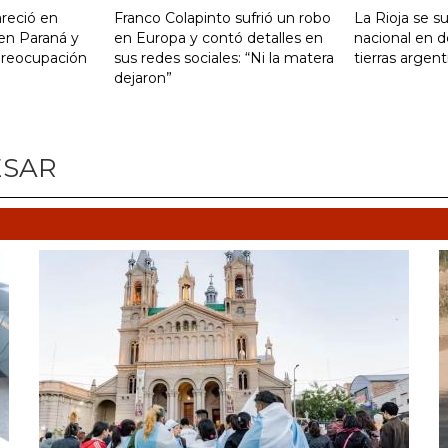
reció en
Franco Colapinto sufrió un robo
La Rioja se s
 en Paraná y
en Europa y contó detalles en
nacional en d
preocupación
sus redes sociales: “Ni la matera
tierras argent
dejaron”
ESAR