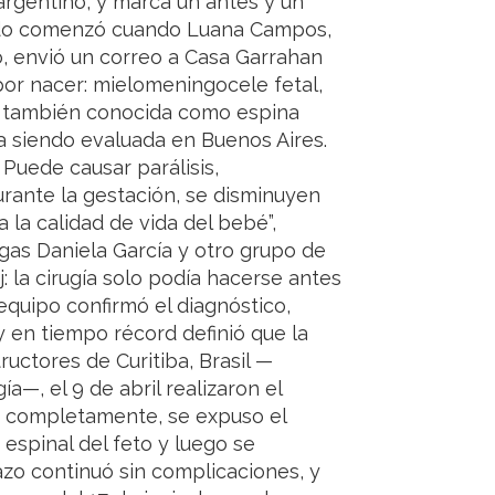
argentino, y marca un antes y un
Todo comenzó cuando Luana Campos,
, envió un correo a Casa Garrahan
por nacer: mielomeningocele fetal,
l también conocida como espina
a siendo evaluada en Buenos Aires.
Puede causar parálisis,
durante la gestación, se disminuyen
 la calidad de vida del bebé”,
legas Daniela García y otro grupo de
: la cirugía solo podía hacerse antes
 equipo confirmó el diagnóstico,
y en tiempo récord definió que la
uctores de Curitiba, Brasil —
a—, el 9 de abril realizaron el
a completamente, se expuso el
 espinal del feto y luego se
razo continuó sin complicaciones, y