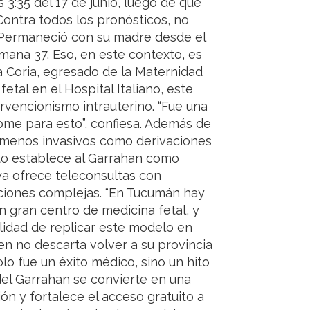
 3:35 del 17 de junio, luego de que
Contra todos los pronósticos, no
 Permaneció con su madre desde el
mana 37. Eso, en este contexto, es
a Coria, egresado de la Maternidad
tal en el Hospital Italiano, este
rvencionismo intrauterino. “Fue una
me para esto”, confiesa. Además de
s menos invasivos como derivaciones
ito establece al Garrahan como
 ya ofrece teleconsultas con
vaciones complejas. “En Tucumán hay
n gran centro de medicina fetal, y
lidad de replicar este modelo en
ien no descarta volver a su provincia
olo fue un éxito médico, sino un hito
 del Garrahan se convierte en una
ión y fortalece el acceso gratuito a