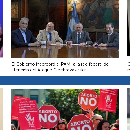
El Gobierno incorporó al PAMI a la red federal de
C
atención del Ataque Cerebrovascular
r