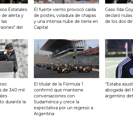
ios Estatales
El fuerte viento provocó caída
Caso Ilda Go
 de alerta y
de postes, voladura de chapas
declaró nulas
 las
y una intensa nube de tierra en
de los dos de
siones" del
Capital
eso:
El titular de la Fórmula 1
“Estaba asust
s de 340 mil
confirmó que mantiene
abogada del f
ales
conversaciones con
argentino det
to durante la
Sudamérica y crece la
expectativa por un regreso a
Argentina