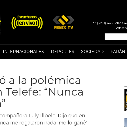
Tel: (380) 442-2112 /
Whatsa
INTERNACIONALES
DEPORTES
SOCIEDAD
FARÁN
ó a la polémica
n Telefe: “Nunca
”
compañera Luly Illbele. Dijo que en
unca me regalaron nada, me lo gané".