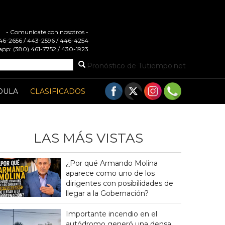
- Comunicate con nosotros -
 446-2656 / 443-2596 / 446-4254
pp: (380) 461-7752 / 430-1923
Pronóstico de Tutiempo.net
DULA
CLASIFICADOS
LAS MÁS VISTAS
¿Por qué Armando Molina
aparece como uno de los
dirigentes con posibilidades de
llegar a la Gobernación?
Importante incendio en el
autódromo generó una densa