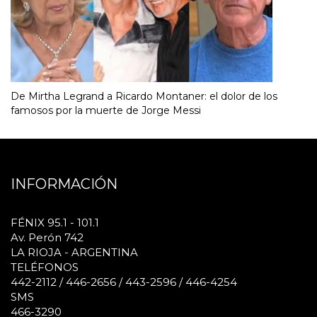
De Mirtha Legrand a Ricardo Montaner: el dolor de los
famosos por la muerte de Jorge Messi
INFORMACIÓN
FÉNIX 95.1 - 101.1
Av. Perón 742
LA RIOJA - ARGENTINA
TELÉFONOS
442-2112 / 446-2656 / 443-2596 / 446-4254
SMS
466-3290