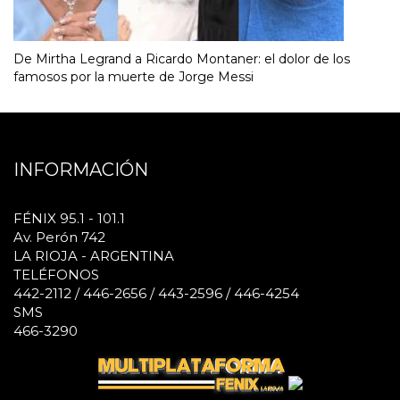
De Mirtha Legrand a Ricardo Montaner: el dolor de los
famosos por la muerte de Jorge Messi
INFORMACIÓN
FÉNIX 95.1 - 101.1
Av. Perón 742
LA RIOJA - ARGENTINA
TELÉFONOS
442-2112 / 446-2656 / 443-2596 / 446-4254
SMS
466-3290