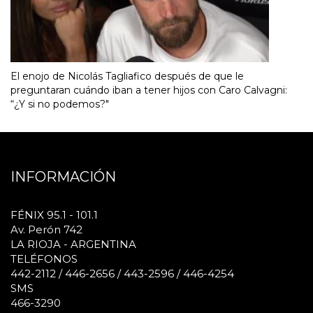
El enojo de Nicolás Tagliafico después de que le
preguntaran cuándo iban a tener hijos con Caro Calvagni:
“¿Y si no podemos?"
INFORMACIÓN
FÉNIX 95.1 - 101.1
Av. Perón 742
LA RIOJA - ARGENTINA
TELÉFONOS
442-2112 / 446-2656 / 443-2596 / 446-4254
SMS
466-3290