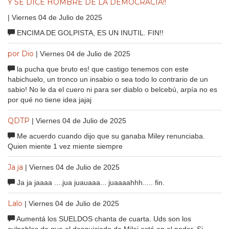
Y SE DICE HOMBRE DE LA DEMOCRACIA!!
| Viernes 04 de Julio de 2025
ENCIMA DE GOLPISTA, ES UN INUTIL. FIN!!
por Dio
| Viernes 04 de Julio de 2025
la pucha que bruto es! que castigo tenemos con este
habichuelo, un tronco un insabio o sea todo lo contrario de un
sabio! No le da el cuero ni para ser diablo o belcebú, arpía no es
por qué no tiene idea jajaj
QDTP
| Viernes 04 de Julio de 2025
Me acuerdo cuando dijo que su ganaba Miley renunciaba.
Quien miente 1 vez miente siempre
Ja ja
| Viernes 04 de Julio de 2025
Ja ja jaaaa ....jua juauaaa... juaaaahhh..... fin.
Lalo
| Viernes 04 de Julio de 2025
Aumentá los SUELDOS chanta de cuarta. Uds son los
culpables de que el desquiciado de Milei esté en el poder. Si