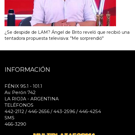
¿Se despide de LAM? Ángel de Brito reveló que recibió una
tentadora propuesta televisiva: "Me sorprendió"
INFORMACIÓN
FÉNIX 95.1 - 101.1
Av. Perón 742
LA RIOJA - ARGENTINA
TELÉFONOS
442-2112 / 446-2656 / 443-2596 / 446-4254
SMS
466-3290