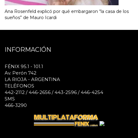
Ana Rosenfeld explicó por qué embargaron “la casa de los
sueños” de Mauro Icardi
INFORMACIÓN
FÉNIX 95.1 - 101.1
Av. Perón 742
LA RIOJA - ARGENTINA
TELÉFONOS
442-2112 / 446-2656 / 443-2596 / 446-4254
SMS
466-3290