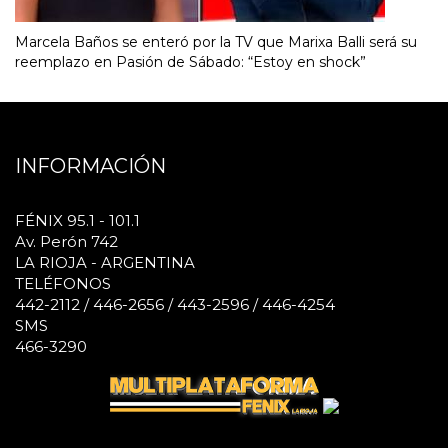
Marcela Baños se enteró por la TV que Marixa Balli será su
reemplazo en Pasión de Sábado: “Estoy en shock”
INFORMACIÓN
FÉNIX 95.1 - 101.1
Av. Perón 742
LA RIOJA - ARGENTINA
TELÉFONOS
442-2112 / 446-2656 / 443-2596 / 446-4254
SMS
466-3290