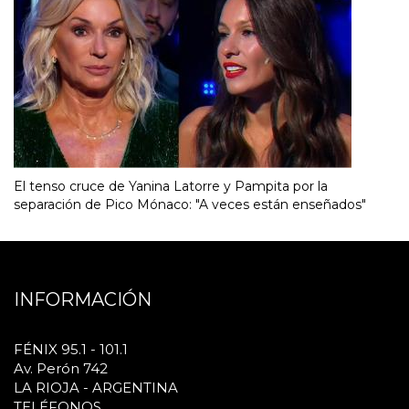
El tenso cruce de Yanina Latorre y Pampita por la
separación de Pico Mónaco: "A veces están enseñados"
INFORMACIÓN
FÉNIX 95.1 - 101.1
Av. Perón 742
LA RIOJA - ARGENTINA
TELÉFONOS