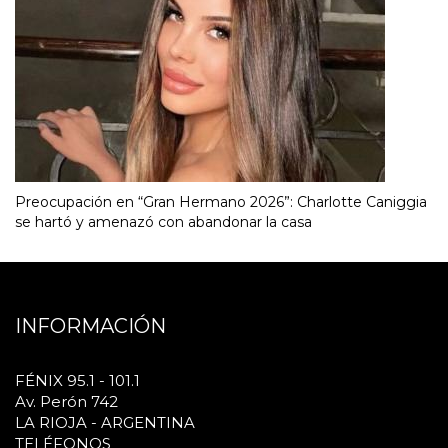
Preocupación en “Gran Hermano 2026”: Charlotte Caniggia
se hartó y amenazó con abandonar la casa
INFORMACIÓN
FÉNIX 95.1 - 101.1
Av. Perón 742
LA RIOJA - ARGENTINA
TELÉFONOS