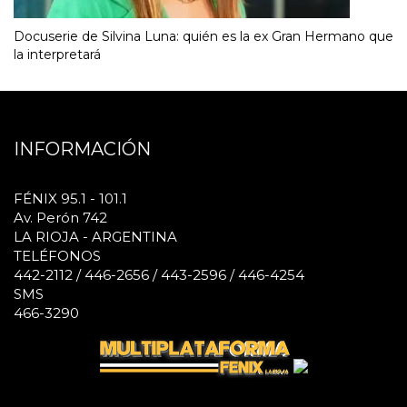
Docuserie de Silvina Luna: quién es la ex Gran Hermano que
la interpretará
INFORMACIÓN
FÉNIX 95.1 - 101.1
Av. Perón 742
LA RIOJA - ARGENTINA
TELÉFONOS
442-2112 / 446-2656 / 443-2596 / 446-4254
SMS
466-3290