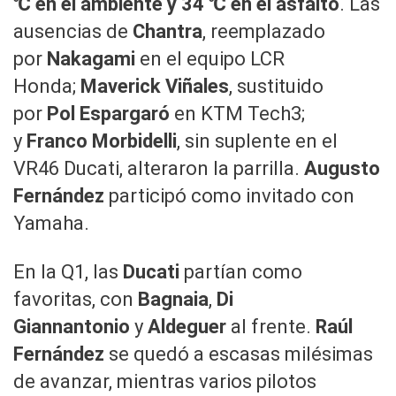
℃ en el ambiente y 34 ℃ en el asfalto
. Las
ausencias de
Chantra
, reemplazado
por
Nakagami
en el equipo LCR
Honda;
Maverick Viñales
, sustituido
por
Pol Espargaró
en KTM Tech3;
y
Franco Morbidelli
, sin suplente en el
VR46 Ducati, alteraron la parrilla.
Augusto
Fernández
participó como invitado con
Yamaha.
En la Q1, las
Ducati
partían como
favoritas, con
Bagnaia
,
Di
Giannantonio
y
Aldeguer
al frente.
Raúl
Fernández
se quedó a escasas milésimas
de avanzar, mientras varios pilotos