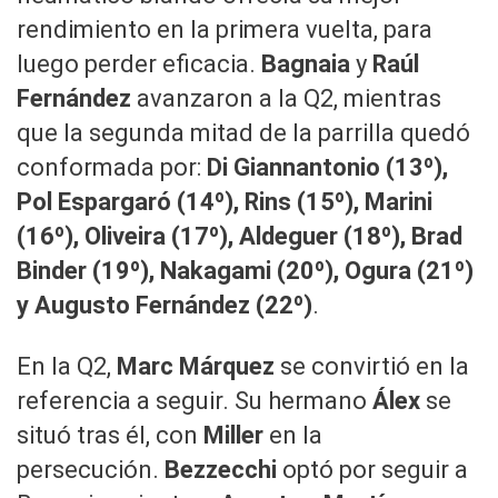
rendimiento en la primera vuelta, para
luego perder eficacia.
Bagnaia
y
Raúl
Fernández
avanzaron a la Q2, mientras
que la segunda mitad de la parrilla quedó
conformada por:
Di Giannantonio (13º),
Pol Espargaró (14º), Rins (15º), Marini
(16º), Oliveira (17º), Aldeguer (18º), Brad
Binder (19º), Nakagami (20º), Ogura (21º)
y Augusto Fernández (22º)
.
En la Q2,
Marc Márquez
se convirtió en la
referencia a seguir. Su hermano
Álex
se
situó tras él, con
Miller
en la
persecución.
Bezzecchi
optó por seguir a