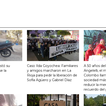
stó su
Caso Ilda Goyochea: Familiares
A 50 años del
e la
y amigos marcharon en La
Angelelli, el
Rioja para pedir la liberación de
Colombo llam
Sofía Agüero y Gabriel Díaz
sociedad más 
reducir la me
recuerdo del