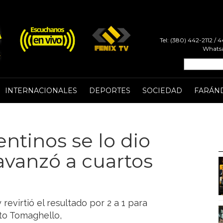
Tel: (380) 442-2112 /
Whatsa
INTERNACIONALES
DEPORTES
SOCIEDAD
FARÁN
ntinos se lo dio
 avanzó a cuartos
 revirtió el resultado por 2 a 1 para
rto Tomaghello,