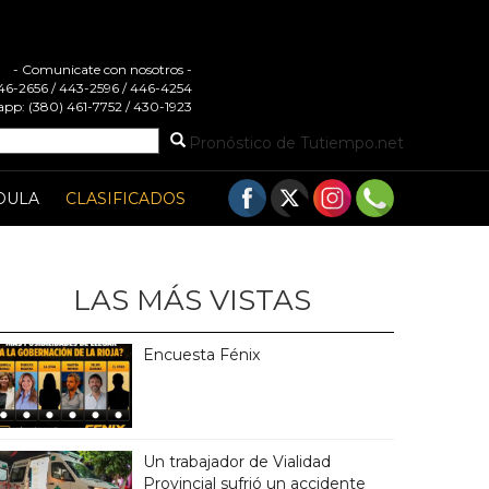
- Comunicate con nosotros -
 446-2656 / 443-2596 / 446-4254
pp: (380) 461-7752 / 430-1923
Pronóstico de Tutiempo.net
DULA
CLASIFICADOS
LAS MÁS VISTAS
Encuesta Fénix
Un trabajador de Vialidad
Provincial sufrió un accidente