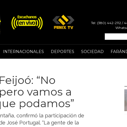
Tel: (380) 442-2112 /
Whatsa
INTERNACIONALES
DEPORTES
SOCIEDAD
FARÁN
eijoó: “No
 pero vamos a
 que podamos”
ntaña, confirmó la participación de
e José Portugal. “La gente de la