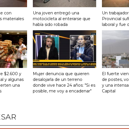
te con
Una joven entregó una
Un trabajador
s materiales
motocicleta al enterarse que
Provincial su
había sido robada
laboral y fue 
re $2.600 y
Mujer denuncia que quieren
El fuerte vie
al y algunas
desalojarla de un terreno
de postes, vo
ierten una
donde vive hace 24 años: "Si es
y una intensa
s
posible, me voy a encadenar"
Capital
ESAR