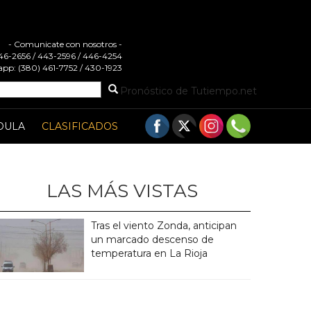
- Comunicate con nosotros -
 446-2656 / 443-2596 / 446-4254
pp: (380) 461-7752 / 430-1923
Pronóstico de Tutiempo.net
DULA
CLASIFICADOS
LAS MÁS VISTAS
Tras el viento Zonda, anticipan
un marcado descenso de
temperatura en La Rioja