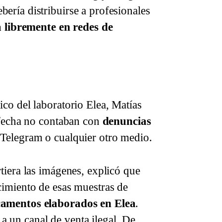
ería distribuirse a profesionales
a libremente en redes de
Telegram: son muestras médicas.
dico del laboratorio Elea, Matías
a fecha no contaban con
denuncias
Telegram o cualquier otro medio.
tiera las imágenes, explicó que
cimiento de esas muestras de
camentos elaborados en Elea
.
 un canal de venta ilegal. De