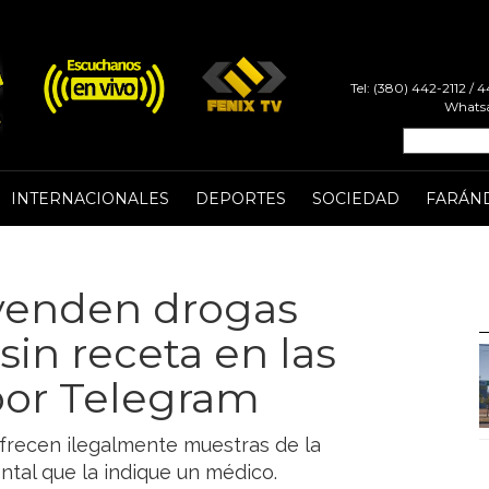
Tel: (380) 442-2112 /
Whatsa
INTERNACIONALES
DEPORTES
SOCIEDAD
FARÁN
 venden drogas
sin receta en las
por Telegram
frecen ilegalmente muestras de la
tal que la indique un médico.