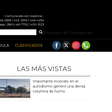
- Comunicate con nosotros -
 446-2656 / 443-2596 / 446-4254
pp: (380) 461-7752 / 430-1923
Pronóstico de Tutiempo.net
DULA
CLASIFICADOS
LAS MÁS VISTAS
Importante incendio en el
autódromo generó una densa
columna de humo