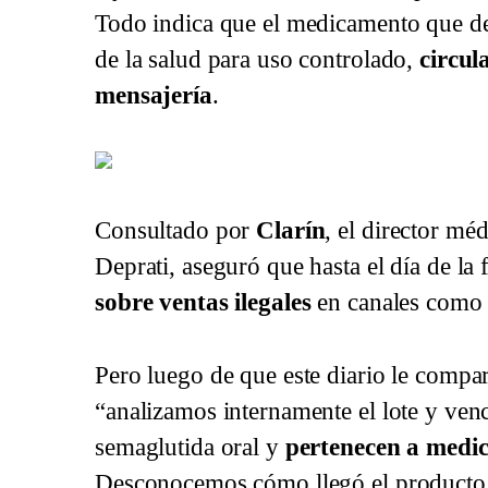
Todo indica que el medicamento que deb
de la salud para uso controlado,
circul
mensajería
.
Las fotos de la semaglutida oral que circulan en 
Consultado por
Clarín
, el director mé
Deprati, aseguró que hasta el día de l
sobre ventas ilegales
en canales como 
Pero luego de que este diario le compar
“analizamos internamente el lote y ven
semaglutida oral y
pertenecen a medi
Desconocemos cómo llegó el producto a