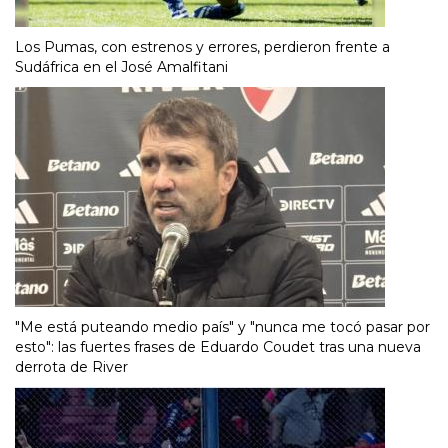
Los Pumas, con estrenos y errores, perdieron frente a
Sudáfrica en el José Amalfitani
"Me está puteando medio país" y "nunca me tocó pasar por
esto": las fuertes frases de Eduardo Coudet tras una nueva
derrota de River