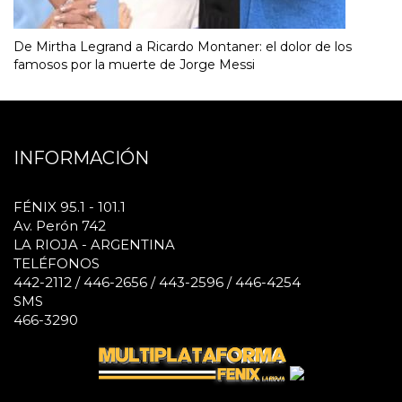
De Mirtha Legrand a Ricardo Montaner: el dolor de los
famosos por la muerte de Jorge Messi
INFORMACIÓN
FÉNIX 95.1 - 101.1
Av. Perón 742
LA RIOJA - ARGENTINA
TELÉFONOS
442-2112 / 446-2656 / 443-2596 / 446-4254
SMS
466-3290