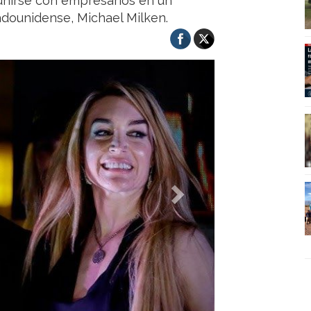
eunirse con empresarios en un
dounidense, Michael Milken.
Next