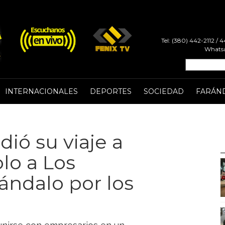
Tel: (380) 442-2112 /
Whatsa
INTERNACIONALES
DEPORTES
SOCIEDAD
FARÁN
dió su viaje a
olo a Los
ándalo por los