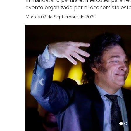
El mandatario partirá el miércoles para r
evento organizado por el economista esta
Martes 02 de Septiembre de 2025
Previous