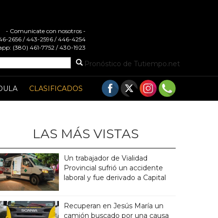
- Comunicate con nosotros -
 446-2656 / 443-2596 / 446-4254
pp: (380) 461-7752 / 430-1923
Pronóstico de Tutiempo.net
DULA
CLASIFICADOS
LAS MÁS VISTAS
Un trabajador de Vialidad
Provincial sufrió un accidente
laboral y fue derivado a Capital
Recuperan en Jesús María un
camión buscado por una causa