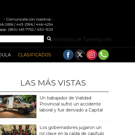
- Comunicate con nosotros -
 446-2656 / 443-2596 / 446-4254
pp: (380) 461-7752 / 430-1923
Pronóstico de Tutiempo.net
DULA
CLASIFICADOS
LAS MÁS VISTAS
Un trabajador de Vialidad
Provincial sufrió un accidente
laboral y fue derivado a Capital
Los gobernadores jugaron un
rol clave en la caída de capítulo