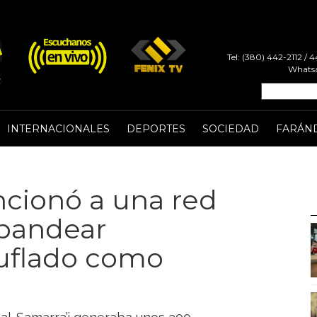
Tel: (380) 442-2112 /
Whatsa
INTERNACIONALES
DEPORTES
SOCIEDAD
FARÁN
ncionó a una red
abandear
muflado como