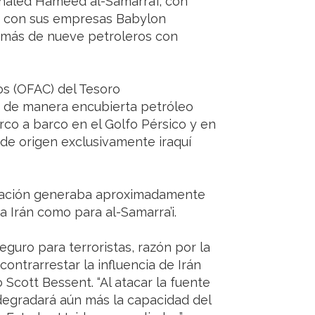
haled Hameed al-Samarra’i, con
to con sus empresas Babylon
emás de nueve petroleros con
os (OFAC) del Tesoro
r de manera encubierta petróleo
arco a barco en el Golfo Pérsico y en
de origen exclusivamente iraquí
eración generaba aproximadamente
a Irán como para al-Samarra’i.
eguro para terroristas, razón por la
ontrarrestar la influencia de Irán
o Scott Bessent. “Al atacar la fuente
 degradará aún más la capacidad del