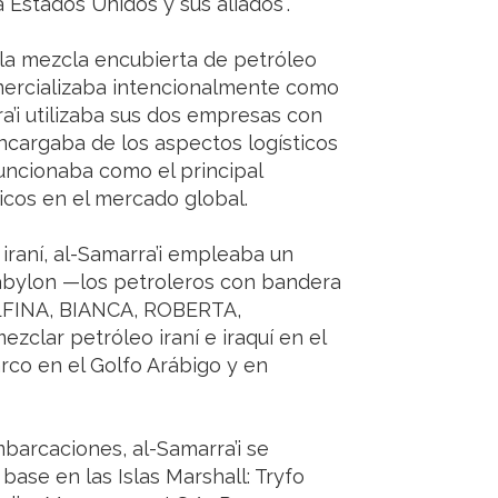
 Estados Unidos y sus aliados”.
la mezcla encubierta de petróleo
omercializaba intencionalmente como
a’i utilizaba sus dos empresas con
ncargaba de los aspectos logísticos
funcionaba como el principal
icos en el mercado global.
iraní, al-Samarra’i empleaba un
bylon —los petroleros con bandera
LFINA, BIANCA, ROBERTA,
ar petróleo iraní e iraquí en el
arco en el Golfo Arábigo y en
barcaciones, al-Samarra’i se
ase en las Islas Marshall: Tryfo