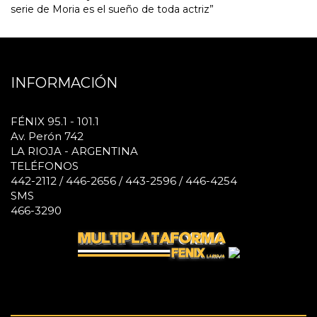
serie de Moria es el sueño de toda actriz”
INFORMACIÓN
FÉNIX 95.1 - 101.1
Av. Perón 742
LA RIOJA - ARGENTINA
TELÉFONOS
442-2112 / 446-2656 / 443-2596 / 446-4254
SMS
466-3290