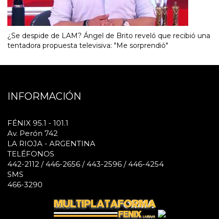
¿Se despide de LAM? Ángel de Brito reveló que recibió una
tentadora propuesta televisiva: "Me sorprendió"
INFORMACIÓN
FÉNIX 95.1 - 101.1
Av. Perón 742
LA RIOJA - ARGENTINA
TELÉFONOS
442-2112 / 446-2656 / 443-2596 / 446-4254
SMS
466-3290