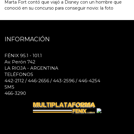
Marta Fort contó que viajó a Disney con un hombre que
conoció en su concurso para conseguir novio: la foto
INFORMACIÓN
FÉNIX 95.1 - 101.1
Av. Perón 742
LA RIOJA - ARGENTINA
TELÉFONOS
442-2112 / 446-2656 / 443-2596 / 446-4254
SMS
466-3290