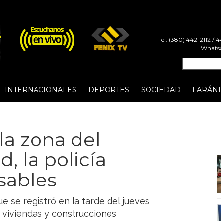
Tel: (380) 442-2112 /
Whatsa
INTERNACIONALES
DEPORTES
SOCIEDAD
FARÁN
la zona del
, la policía
sables
e se registró en la tarde del jueves
 viviendas y construcciones