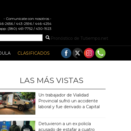
- Comunicate con nosotros -
 446-2656 / 443-2596 / 446-4254
pp: (380) 461-7752 / 430-1923
Pronóstico de Tutiempo.net
DULA
CLASIFICADOS
LAS MÁS VISTAS
Un trabajador de Vialidad
Provincial sufrió un accidente
laboral y fue derivado a Capital
Detuvieron a un ex policía
acusado de estafar a cuatro