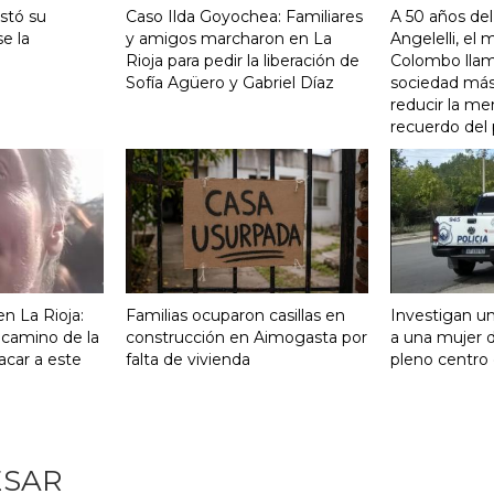
stó su
Caso Ilda Goyochea: Familiares
A 50 años del
e la
y amigos marcharon en La
Angelelli, el
Rioja para pedir la liberación de
Colombo llam
Sofía Agüero y Gabriel Díaz
sociedad más 
reducir la me
recuerdo del
n La Rioja:
Familias ocuparon casillas en
Investigan un
 camino de la
construcción en Aimogasta por
a una mujer 
acar a este
falta de vivienda
pleno centro 
ESAR