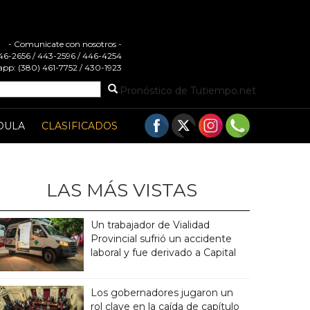
- Comunicate con nosotros -
 446-2656 / 443-2596 / 446-4254
pp: (380) 461-7752 / 430-1923
Pronóstico de Tutiempo.net
DULA
CLASIFICADOS
LAS MÁS VISTAS
Un trabajador de Vialidad
Provincial sufrió un accidente
laboral y fue derivado a Capital
Los gobernadores jugaron un
rol clave en la caída de capítulo