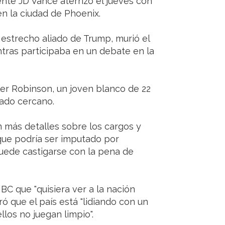
nte JD Vance aterrizó el jueves con
n la ciudad de Phoenix.
y estrecho aliado de Trump, murió el
ntras participaba en un debate en la
ler Robinson, un joven blanco de 22
jado cercano.
n más detalles sobre los cargos y
que podría ser imputado por
puede castigarse con la pena de
C que "quisiera ver a la nación
ró que el país está "lidiando con un
llos no juegan limpio".