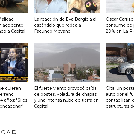
ialidad
La reacción de Eva Bargiela al
Óscar Carrizo
un accidente
escándalo que rodea a
consumo de p
ado a Capital
Facundo Moyano
20% en La Ri
ue quieren
El fuerte viento provocó caída
Olta: un post
terreno
de postes, voladura de chapas
auto por el f
 años: "Si es
y una intensa nube de tierra en
contabilizan e
 encadenar"
Capital
estructuras d
ESAR