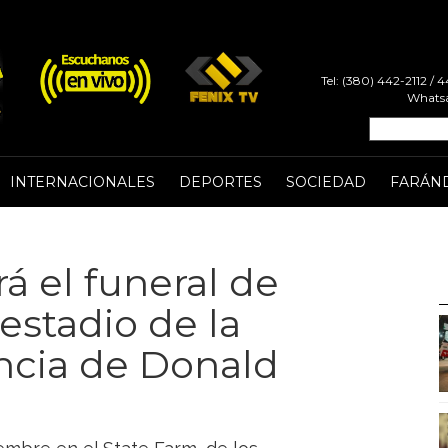
Tel: (380) 442-2112 /
Whatsa
INTERNACIONALES
DEPORTES
SOCIEDAD
FARÁN
 el funeral de
 estadio de la
encia de Donald