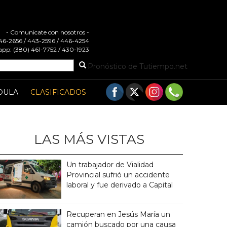
- Comunicate con nosotros -
 446-2656 / 443-2596 / 446-4254
pp: (380) 461-7752 / 430-1923
Pronóstico de Tutiempo.net
DULA
CLASIFICADOS
LAS MÁS VISTAS
Un trabajador de Vialidad
Provincial sufrió un accidente
laboral y fue derivado a Capital
Recuperan en Jesús María un
camión buscado por una causa