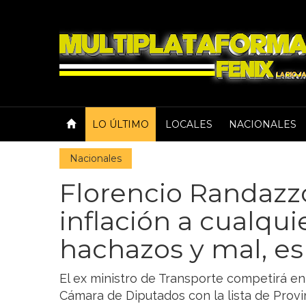
LO ÚLTIMO
LOCALES
NACIONALES
Nacionales
Florencio Randazzo:
inflación a cualquie
hachazos y mal, e
El ex ministro de Transporte competirá e
Cámara de Diputados con la lista de Provi