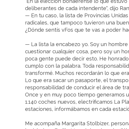
"En la elección bonaerense lo que estuvo
deliberantes de cada intendente", dijo Ra
— En tu caso, la lista de Provincias Unida
radicales, que tampoco tuvieron una buen
¿Dónde sentís vFos que te vas a poder hace
— La lista la encabezo yo. Soy un hombre
cuestionar cualquier cosa, pero soy un h
poca gente puede decir esto. He honrado l
cumplo con la palabra. Toda responsabilid
transformé. Muchos recordarán lo que era
Lo que era sacar un pasaporte, el transpor
responsabilidad de conducir el área de tr
Once y en muy poco tiempo generamos un
1.140 coches nuevos, electrificamos La P
estaciones, informábamos en cada estació
Me acompaña Margarita Stolbizer, person