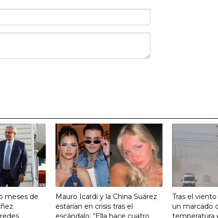
ro meses de
Mauro Icardi y la China Suárez
Tras el vient
Yañez
estarían en crisis tras el
un marcado 
 redes
escándalo: “Ella hace cuatro
temperatura 