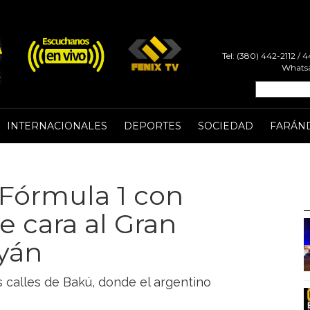
Tel: (380) 442-2112 /
Whatsa
INTERNACIONALES
DEPORTES
SOCIEDAD
FARÁN
a Fórmula 1 con
e cara al Gran
yán
s calles de Bakú, donde el argentino