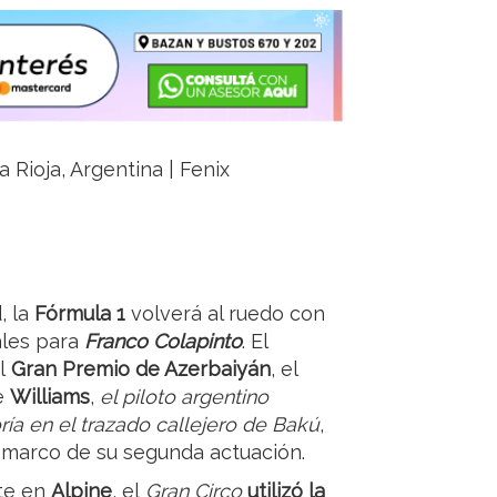
 Rioja, Argentina | Fenix
, la
Fórmula 1
volverá al ruedo con
ales para
Franco Colapinto
. El
el
Gran Premio de Azerbaiyán
, el
de
Williams
,
el piloto argentino
ía en el trazado callejero de Bakú
,
l marco de su segunda actuación.
te en
Alpine
, el
Gran Circo
utilizó la