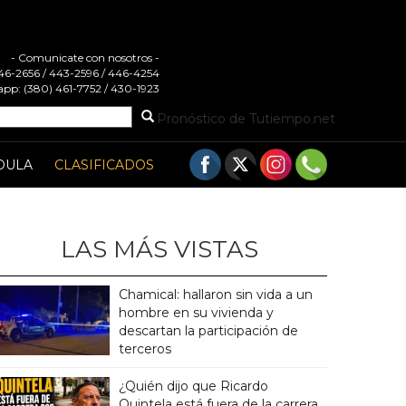
- Comunicate con nosotros -
 446-2656 / 443-2596 / 446-4254
pp: (380) 461-7752 / 430-1923
Pronóstico de Tutiempo.net
DULA
CLASIFICADOS
LAS MÁS VISTAS
Chamical: hallaron sin vida a un
hombre en su vivienda y
descartan la participación de
terceros
¿Quién dijo que Ricardo
Quintela está fuera de la carrera