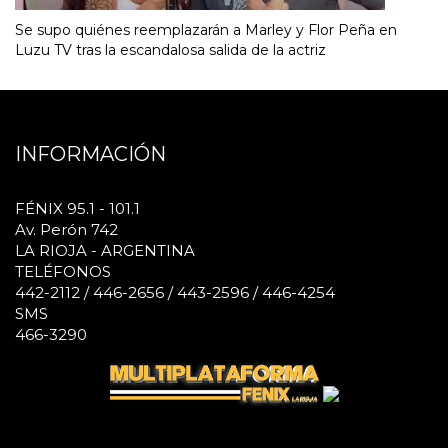
Se supo quiénes reemplazarán a Marley y Flor Peña en
Luzu TV tras la escandalosa salida de la actriz
INFORMACIÓN
FÉNIX 95.1 - 101.1
Av. Perón 742
LA RIOJA - ARGENTINA
TELÉFONOS
442-2112 / 446-2656 / 443-2596 / 446-4254
SMS
466-3290