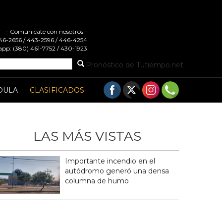
- Comunicate con nosotros -
 446-2656 / 443-2596 / 446-4254
pp: (380) 461-7752 / 430-1923
Pronóstico de Tutiempo.net
DULA
CLASIFICADOS
LAS MÁS VISTAS
Importante incendio en el
autódromo generó una densa
columna de humo