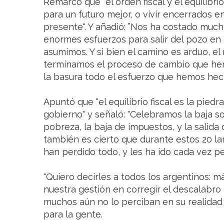
Remarcó que “el orden fiscal y el equilibri
para un futuro mejor, o vivir encerrados
presente“. Y añadió: ”Nos ha costado muc
enormes esfuerzos para salir del pozo e
asumimos. Y si bien el camino es arduo, el
terminamos el proceso de cambio que he
la basura todo el esfuerzo que hemos hec
Apuntó que “el equilibrio fiscal es la pied
gobierno" y señaló: "Celebramos la baja sos
pobreza, la baja de impuestos, y la salid
también es cierto que durante estos 20 l
han perdido todo, y les ha ido cada vez pe
"Quiero decirles a todos los argentinos: m
nuestra gestión en corregir el descalab
muchos aún no lo perciban en su realidad 
para la gente.