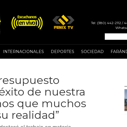
Tel: (380) 442-2112 /
Whatsa
INTERNACIONALES
DEPORTES
SOCIEDAD
FARÁN
Presupuesto
 éxito de nuestra
mos que muchos
u realidad”