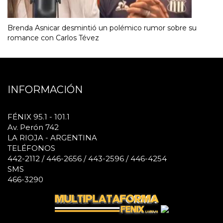
Brenda Asnicar desmintió un polémico rumor sobre su
romance con Carlos Tévez
INFORMACIÓN
FÉNIX 95.1 - 101.1
Av. Perón 742
LA RIOJA - ARGENTINA
TELÉFONOS
442-2112 / 446-2656 / 443-2596 / 446-4254
SMS
466-3290