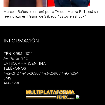
Marcela Baños se enteró por la TV que Marixa Balli será su
reemplazo en Pasión de Sábado: “Estoy en shock”
INFORMACIÓN
FÉNIX 95.1 - 101.1
Av. Perón 742
LA RIOJA - ARGENTINA
TELÉFONOS
442-2112 / 446-2656 / 443-2596 / 446-4254
SMS
466-3290