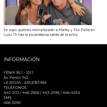
Se supo quiénes reemplazarán a Marley y Flor Peña en
Luzu TV tras la escandalosa salida de la actriz
INFORMACIÓN
FÉNIX 95.1 - 101.1
Av. Perón 742
LA RIOJA - ARGENTINA
TELÉFONOS
442-2112 / 446-2656 / 443-2596 / 446-4254
SMS
466-3290