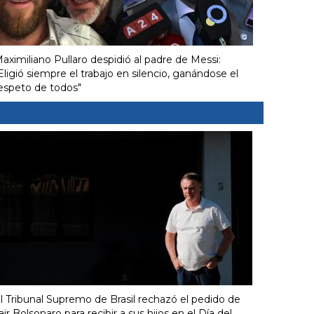
aximiliano Pullaro despidió al padre de Messi:
Eligió siempre el trabajo en silencio, ganándose el
espeto de todos"
l Tribunal Supremo de Brasil rechazó el pedido de
air Bolsonaro para recibir a sus hijos en el Día del