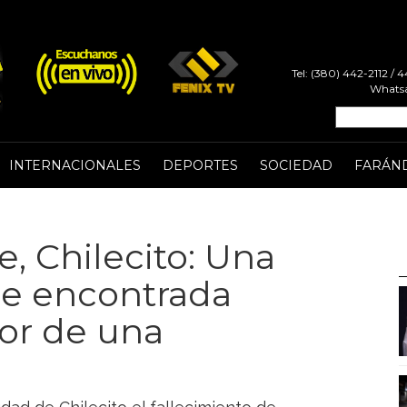
Tel: (380) 442-2112 /
Whatsa
INTERNACIONALES
DEPORTES
SOCIEDAD
FARÁN
, Chilecito: Una
ue encontrada
ior de una