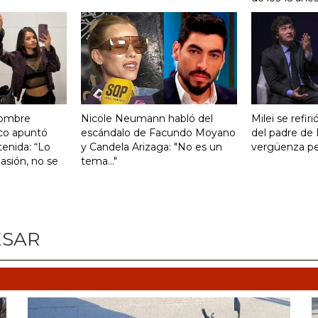
hombre
Nicole Neumann habló del
Milei se refiri
co apuntó
escándalo de Facundo Moyano
del padre de 
tenida: “Lo
y Candela Arizaga: "No es un
vergüenza pen
asión, no se
tema..."
ESAR