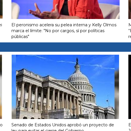
ei
El peronismo acelera su pelea interna y Kelly Olmos
M
marca el límite: "No por cargos, sí por políticas
“
públicas"
r
so
Senado de Estados Unidos aprobó un proyecto de
E
ley para evitar el cierre del Gobierno
J