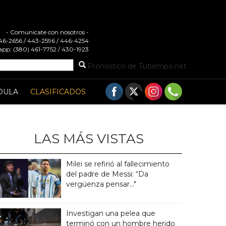
- Comunicate con nosotros -
 446-2656 / 443-2596 / 446-4254
pp: (380) 461-7752 / 430-1923
Pronóstico de Tutiempo.net
DULA
CLASIFICADOS
LAS MÁS VISTAS
Milei se refirió al fallecimiento
del padre de Messi: “Da
vergüenza pensar..."
Investigan una pelea que
terminó con un hombre herido