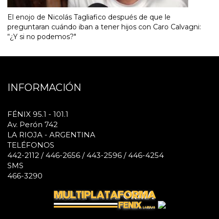
El enojo de Nicolás Tagliafico después de que le
preguntaran cuándo iban a tener hijos con Caro Calvagni:
“¿Y si no podemos?"
INFORMACIÓN
FÉNIX 95.1 - 101.1
Av. Perón 742
LA RIOJA - ARGENTINA
TELÉFONOS
442-2112 / 446-2656 / 443-2596 / 446-4254
SMS
466-3290