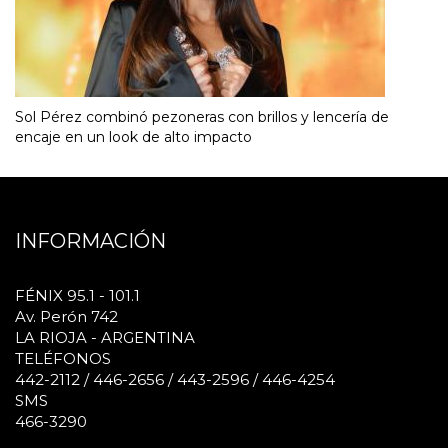
Sol Pérez combinó pezoneras con brillos y lencería de
encaje en un look de alto impacto
INFORMACIÓN
FÉNIX 95.1 - 101.1
Av. Perón 742
LA RIOJA - ARGENTINA
TELÉFONOS
442-2112 / 446-2656 / 443-2596 / 446-4254
SMS
466-3290