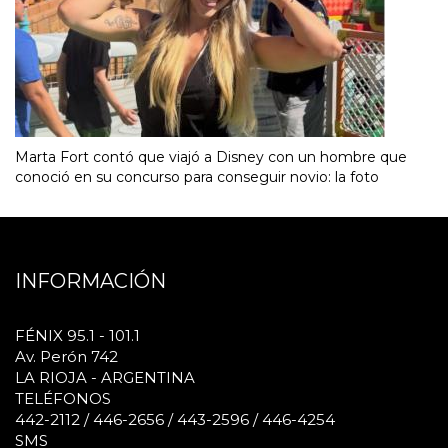
Marta Fort contó que viajó a Disney con un hombre que
conoció en su concurso para conseguir novio: la foto
INFORMACIÓN
FÉNIX 95.1 - 101.1
Av. Perón 742
LA RIOJA - ARGENTINA
TELÉFONOS
442-2112 / 446-2656 / 443-2596 / 446-4254
SMS