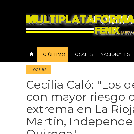
LO ÚLTIMO
LOCALES
NACIONALES
Locales
Cecilia Caló: "Los
con mayor riesgo 
extrema en La Rioj
Martín, Independe
Quiroga"