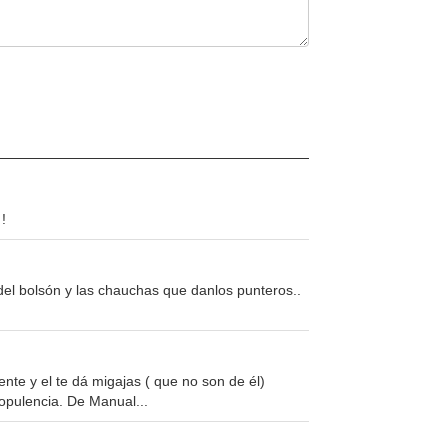
!
el bolsón y las chauchas que danlos punteros..
ente y el te dá migajas ( que no son de él)
 opulencia. De Manual...