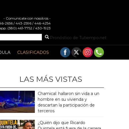
- Comunicate con nosotros -
 446-2656 / 443-2596 / 446-4254
pp: (380) 461-7752 / 430-1923
Pronóstico de Tutiempo.net
DULA
CLASIFICADOS
LAS MÁS VISTAS
Chamical: hallaron sin vida a un
hombre en su vivienda y
descartan la participación de
terceros
¿Quién dijo que Ricardo
Quintela está fuera de la carrera