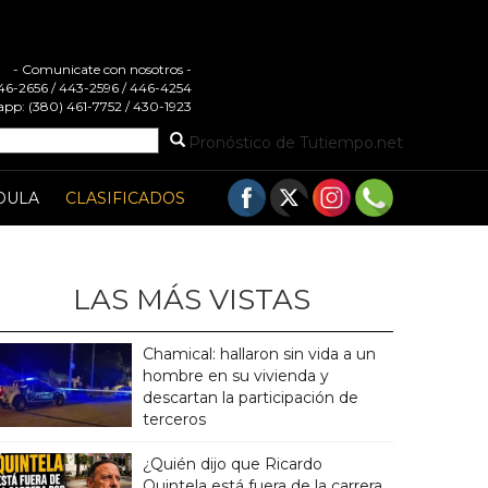
- Comunicate con nosotros -
 446-2656 / 443-2596 / 446-4254
pp: (380) 461-7752 / 430-1923
Pronóstico de Tutiempo.net
DULA
CLASIFICADOS
LAS MÁS VISTAS
Chamical: hallaron sin vida a un
hombre en su vivienda y
descartan la participación de
terceros
¿Quién dijo que Ricardo
Quintela está fuera de la carrera