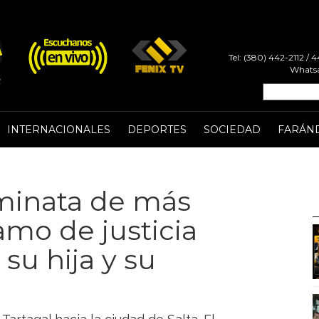
Tel: (380) 442-2112 /
Whatsa
INTERNACIONALES
DEPORTES
SOCIEDAD
FARÁN
aminata de más
mo de justicia
su hija y su