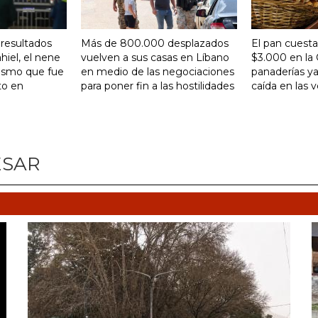
 resultados
Más de 800.000 desplazados
El pan cuesta
hiel, el nene
vuelven a sus casas en Líbano
$3.000 en la 
tismo que fue
en medio de las negociaciones
panaderías ya
to en
para poner fin a las hostilidades
caída en las 
ESAR