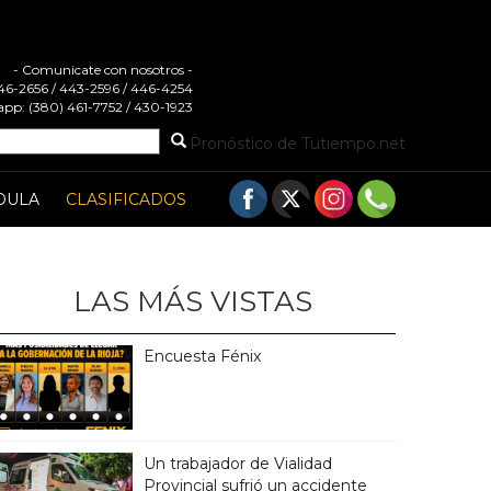
- Comunicate con nosotros -
 446-2656 / 443-2596 / 446-4254
pp: (380) 461-7752 / 430-1923
Pronóstico de Tutiempo.net
DULA
CLASIFICADOS
LAS MÁS VISTAS
Encuesta Fénix
Un trabajador de Vialidad
Provincial sufrió un accidente