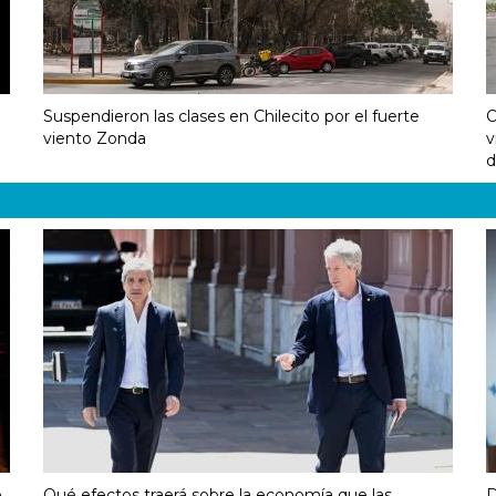
Suspendieron las clases en Chilecito por el fuerte
O
viento Zonda
v
d
e
Qué efectos traerá sobre la economía que las
D