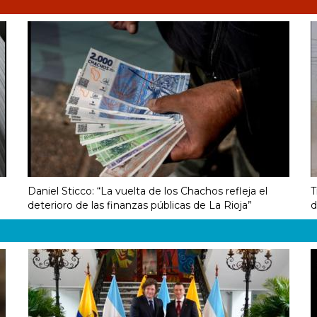
Daniel Sticco: “La vuelta de los Chachos refleja el
T
deterioro de las finanzas públicas de La Rioja”
d