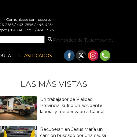
- Comunicate con nosotros -
 446-2656 / 443-2596 / 446-4254
pp: (380) 461-7752 / 430-1923
Pronóstico de Tutiempo.net
DULA
CLASIFICADOS
LAS MÁS VISTAS
Un trabajador de Vialidad
Provincial sufrió un accidente
laboral y fue derivado a Capital
Recuperan en Jesús María un
camión buscado por una causa