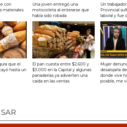
te con
Una joven entregó una
Un trabajador
s materiales
motocicleta al enterarse que
Provincial su
había sido robada
laboral y fue 
gura que el
El pan cuesta entre $2.600 y
Mujer denunc
ayó hasta un
$3.000 en la Capital y algunas
desalojarla d
panaderías ya advierten una
donde vive ha
caída en las ventas
posible, me 
ESAR