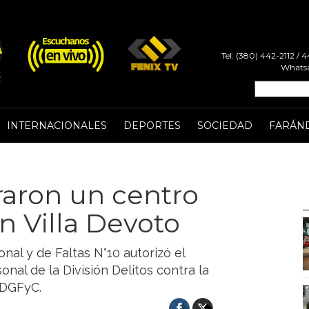
Tel: (380) 442-2112 /
Whatsa
INTERNACIONALES
DEPORTES
SOCIEDAD
FARÁN
raron un centro
en Villa Devoto
nal y de Faltas N°10 autorizó el
nal de la División Delitos contra la
a DGFyC.