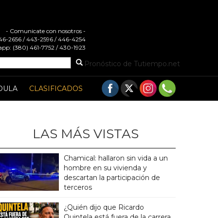
- Comunicate con nosotros -
 446-2656 / 443-2596 / 446-4254
pp: (380) 461-7752 / 430-1923
Pronóstico de Tutiempo.net
DULA
CLASIFICADOS
LAS MÁS VISTAS
Chamical: hallaron sin vida a un
hombre en su vivienda y
descartan la participación de
terceros
¿Quién dijo que Ricardo
Quintela está fuera de la carrera