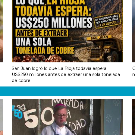
1
San Juan logró lo que La Rioja todavía espera:
C
US$250 millones antes de extraer una sola tonelada
m
de cobre