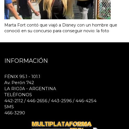
Marta Fort contó que viajó a Disney con un hombre que
conoció en su concurso para conseguir novio: la foto
INFORMACIÓN
FÉNIX 95.1 - 101.1
Av. Perón 742
LA RIOJA - ARGENTINA
TELÉFONOS
442-2112 / 446-2656 / 443-2596 / 446-4254
SMS
466-3290