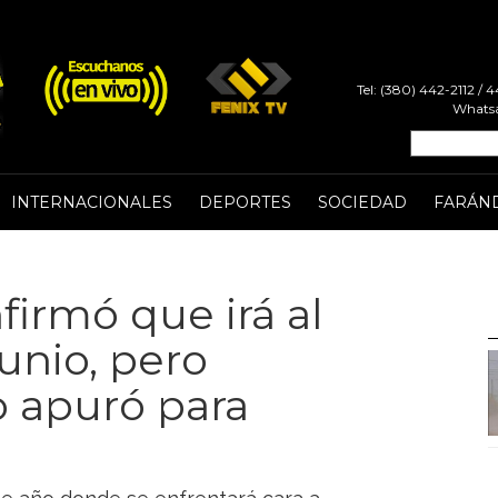
Tel: (380) 442-2112 /
Whatsa
INTERNACIONALES
DEPORTES
SOCIEDAD
FARÁN
irmó que irá al
unio, pero
lo apuró para