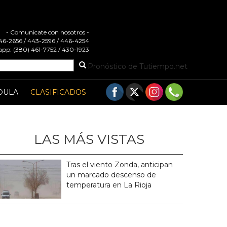
- Comunicate con nosotros -
 446-2656 / 443-2596 / 446-4254
pp: (380) 461-7752 / 430-1923
Pronóstico de Tutiempo.net
DULA
CLASIFICADOS
LAS MÁS VISTAS
Tras el viento Zonda, anticipan
un marcado descenso de
temperatura en La Rioja