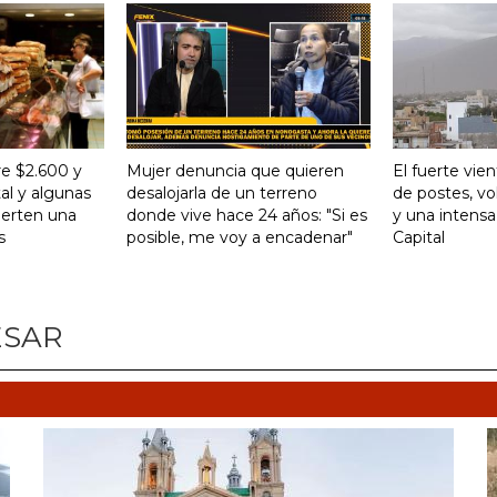
re $2.600 y
Mujer denuncia que quieren
El fuerte vie
al y algunas
desalojarla de un terreno
de postes, vo
ierten una
donde vive hace 24 años: "Si es
y una intensa
s
posible, me voy a encadenar"
Capital
ESAR