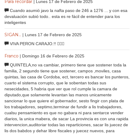
Para recordar
| Lunes 17 de Febrero de 2025
Cuando asumió javo la nafta paso de 246 a 1276 ... y con esa
devaluación subió todo.. esta es re fácil de entender para los
inteligentes
SIGAN...
| Lunes 17 de Febrero de 2025
VIVA PERON CARAJO.!! 🤦🏻‍♂️
Franco
| Domingo 16 de Febrero de 2025
QUINTELA,no va cambiar, primero tiene que sostener toda la
familia, 2 segundo tiene que sostener, campos ,moviles, casa
quintas, las casa de Cordoba, ect, tercero es bancar los punteros,
cuarto el sistema corrupto, que le sobentan todas sus
nesecidades, 5 habria que ver que rol cumple la camara de
diputado,que solamente levantan las manos unicamente
sancionar lo que quiere el gobernador, sesto fingir con plata de
los trabajadores, septimo,terminar de fundir a lis trabajadores,
cualsu pensamiento es que no gabara ni para sentarce vender
diarios, la unica mabera, de sacar La provincia es con una rapida
intervencion,auditoriar todas las reparticiones, sacar lis juecez de
lis dos babdos y dehar libre fiscales y juecez nuevos, para