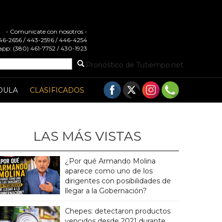
- Comunicate con nosotros -
 446-2656 / 443-2596 / 446-4254
pp: (380) 461-7752 / 430-1923
Pronóstico de Tutiempo.net
DULA
CLASIFICADOS
LAS MÁS VISTAS
¿Por qué Armando Molina
aparece como uno de los
dirigentes con posibilidades de
llegar a la Gobernación?
Chepes: detectaron productos
vencidos desde 2021 durante