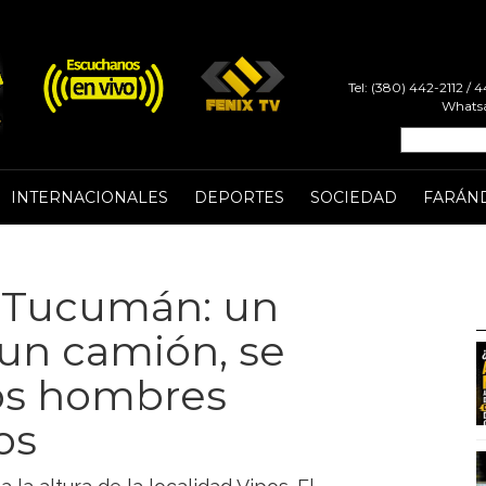
Tel: (380) 442-2112 /
Whatsa
INTERNACIONALES
DEPORTES
SOCIEDAD
FARÁN
n Tucumán: un
 un camión, se
os hombres
os