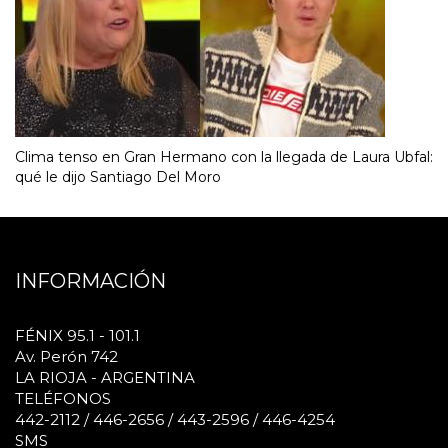
Clima tenso en Gran Hermano con la llegada de Laura Ubfal:
qué le dijo Santiago Del Moro
INFORMACIÓN
FÉNIX 95.1 - 101.1
Av. Perón 742
LA RIOJA - ARGENTINA
TELÉFONOS
442-2112 / 446-2656 / 443-2596 / 446-4254
SMS