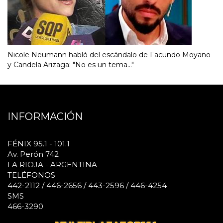
Nicole Neumann habló del escándalo de Facundo Moyano
y Candela Arizaga: "No es un tema..."
INFORMACIÓN
FÉNIX 95.1 - 101.1
Av. Perón 742
LA RIOJA - ARGENTINA
TELÉFONOS
442-2112 / 446-2656 / 443-2596 / 446-4254
SMS
466-3290