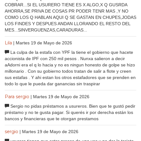
COBRAR...SI EL USURERO TIENE ES X ALGO,X Q GUSRDA
AHORRA,SE PRIVA DE COSAS PR PODER TENR MAS ,Y NO
COMO LOS Q HABLAN AQUI Q SE GASTAN EN CHUPES,JODAS
LOS FINDES Y DESPUES ANDAN LLORANDO EL RESTO DEL
MES...SINVERGUENZAS,CARADURAS...
Lila
| Martes 19 de Mayo de 2026
La culpa de la estafa con YPF la tiene el gobierno que hacete
accionista de IPF con 250 mil pesos . Nunxa salieron a decir
aAdorni era el q lo hacia y no es ningun honesto de golpe se hizo
millonario . Con su gobierno todos tratan de salir a flote y creen
sus estafas . Y ahi estan los otros estafadores que se prenden en
todo lo que le pueda dar ganancias sin traspirar
Para sergio
| Martes 19 de Mayo de 2026
Sergio no pidas préstamos a usureros. Bien que te gustó pedir
préstamo y no te gusta pagar. Si querés ir por derecha están los
bancos y financieras que te otorgan prestamos
sergio
| Martes 19 de Mayo de 2026
usurero tienen que estar presos de una ves y no dar la tarjeta